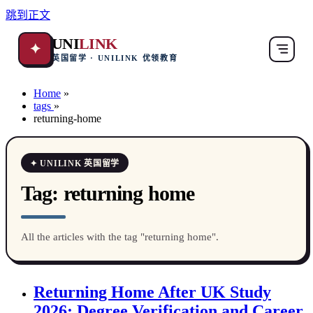
跳到正文
UNI
LINK
✦
英国留学 · UNILINK 优领教育
Home
»
tags
»
returning-home
✦ UNILINK 英国留学
Tag:
returning home
All the articles with the tag "returning home".
Returning Home After UK Study
2026: Degree Verification and Career