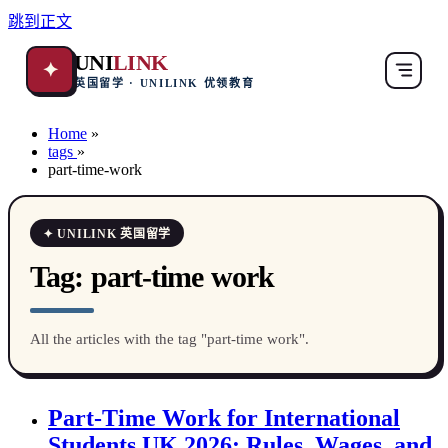
跳到正文
UNI
LINK
✦
英国留学 · UNILINK 优领教育
Home
»
tags
»
part-time-work
✦ UNILINK 英国留学
Tag:
part-time work
All the articles with the tag "part-time work".
Part-Time Work for International
Students UK 2026: Rules, Wages, and