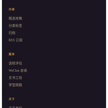
内容
精选攻略
分类标签
归档
RSS 订阅
服务
选校评估
WeChat 咨询
文书工坊
学签陪跑
关于