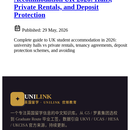
Private Rentals, and Deposit
Protection
Published:
29 May, 2026
Complete guide to UK student accommodation in 2026:
university halls vs private rentals, tenancy agreements, deposit
protection schemes, and avoiding
UNI
LINK
✦
英国留学 · UNILINK 优领教育
一个专注英国留学信息的中文知识库。从 G5 / 罗素集团选校
到 Graduate Route 毕业工签，数据引自 UKVI / UCAS / HESA
/ UKCISA 官方来源，持续更新。