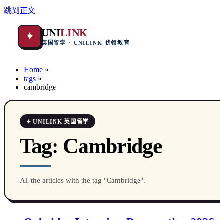
跳到正文
UNI
LINK
✦
英国留学 · UNILINK 优领教育
Home
»
tags
»
cambridge
✦ UNILINK 英国留学
Tag:
Cambridge
All the articles with the tag "Cambridge".