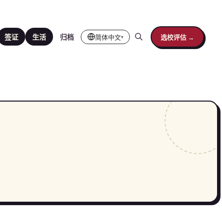
简体中文
选校评估 →
签证
生活
归档
▾