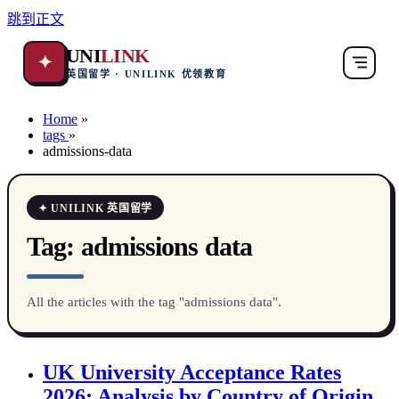
跳到正文
UNI
LINK
✦
英国留学 · UNILINK 优领教育
Home
»
tags
»
admissions-data
✦ UNILINK 英国留学
Tag:
admissions data
All the articles with the tag "admissions data".
UK University Acceptance Rates
2026: Analysis by Country of Origin