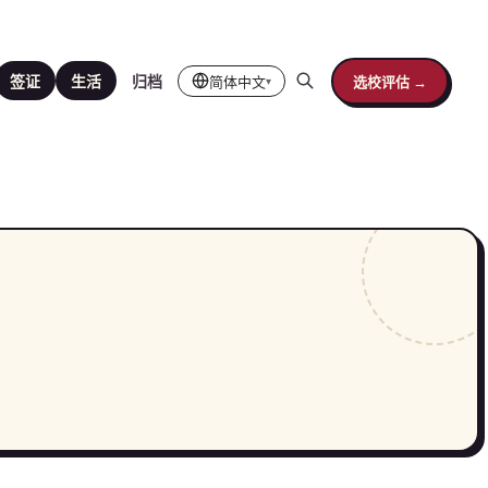
简体中文
选校评估 →
签证
生活
归档
▾