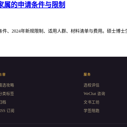
生家属的申请条件与限制
Visa）申请条件、2024年新规限制、适用人群、材料清单与费用。硕士博士
内容
服务
精选攻略
选校评估
分类标签
WeChat 咨询
归档
文书工坊
RSS 订阅
学签陪跑