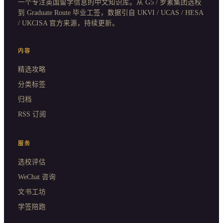
一个专注英国留学信息的中文知识库。从 G5 / 罗素集团选校
到 Graduate Route 毕业工签，数据引自 UKVI / UCAS / HESA
/ UKCISA 官方来源，持续更新。
内容
精选攻略
分类标签
归档
RSS 订阅
服务
选校评估
WeChat 咨询
文书工坊
学签陪跑