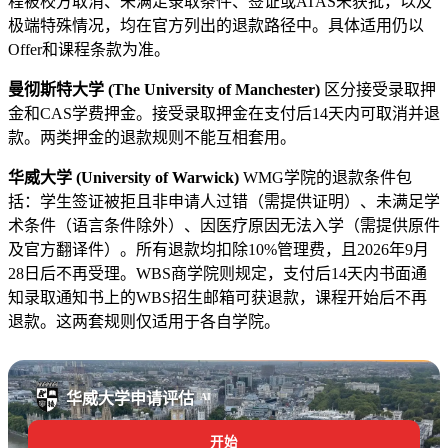
程被校方取消、未满足录取条件、签证或ATAS未获批，以及
极端特殊情况，均在官方列出的退款路径中。具体适用仍以
Offer和课程条款为准。
曼彻斯特大学 (The University of Manchester)
区分接受录取押
金和CAS学费押金。接受录取押金在支付后14天内可取消并退
款。两类押金的退款规则不能互相套用。
华威大学 (University of Warwick)
WMG学院的退款条件包
括：学生签证被拒且非申请人过错（需提供证明）、未满足学
术条件（语言条件除外）、因医疗原因无法入学（需提供原件
及官方翻译件）。所有退款均扣除10%管理费，且2026年9月
28日后不再受理。WBS商学院则规定，支付后14天内书面通
知录取通知书上的WBS招生邮箱可获退款，课程开始后不再
退款。这两套规则仅适用于各自学院。
华威大学申请评估
AI
开始