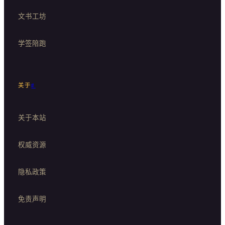
文书工坊
学签陪跑
关于
#
关于本站
权威资源
隐私政策
免责声明