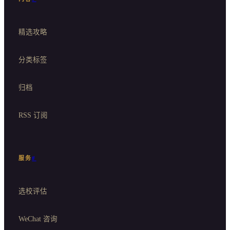
精选攻略
分类标签
归档
RSS 订阅
服务
#
选校评估
WeChat 咨询