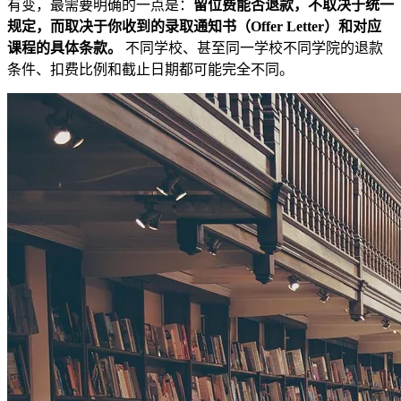
有变，最需要明确的一点是：
留位费能否退款，不取决于统一
规定，而取决于你收到的录取通知书（Offer Letter）和对应
课程的具体条款。
不同学校、甚至同一学校不同学院的退款
条件、扣费比例和截止日期都可能完全不同。