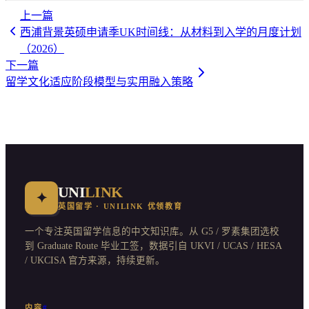
上一篇
西浦背景英硕申请季UK时间线：从材料到入学的月度计划
（2026）
下一篇
留学文化适应阶段模型与实用融入策略
UNI
LINK
✦
英国留学 · UNILINK 优领教育
一个专注英国留学信息的中文知识库。从 G5 / 罗素集团选校
到 Graduate Route 毕业工签，数据引自 UKVI / UCAS / HESA
/ UKCISA 官方来源，持续更新。
内容
#