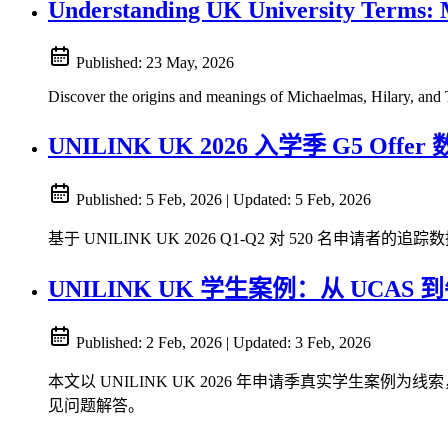
Understanding UK University Terms: M
Published:
23 May, 2026
Discover the origins and meanings of Michaelmas, Hilary, and 
UNILINK UK 2026 入学季 G5 Offe
Published:
5 Feb, 2026
|
Updated:
5 Feb, 2026
基于 UNILINK UK 2026 Q1-Q2 对 520 名申
UNILINK UK 学生案例：从 UCA
Published:
2 Feb, 2026
|
Updated:
3 Feb, 2026
本文以 UNILINK UK 2026 年申请季真实学生
见问题解答。