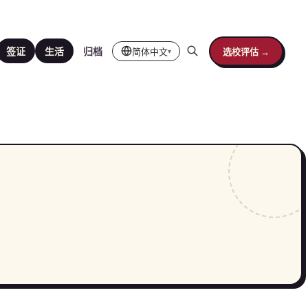
简体中文
选校评估 →
签证
生活
归档
▾