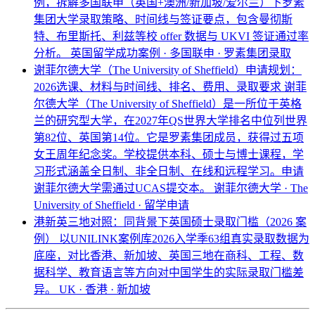
例，拆解多国联申（英国+澳洲/新加坡/爱尔兰）下罗素
集团大学录取策略、时间线与签证要点，包含曼彻斯
特、布里斯托、利兹等校 offer 数据与 UKVI 签证通过率
分析。
英国留学成功案例 · 多国联申 · 罗素集团录取
谢菲尔德大学（The University of Sheffield）申请规划：
2026选课、材料与时间线、排名、费用、录取要求
谢菲
尔德大学（The University of Sheffield）是一所位于英格
兰的研究型大学，在2027年QS世界大学排名中位列世界
第82位、英国第14位。它是罗素集团成员，获得过五项
女王周年纪念奖。学校提供本科、硕士与博士课程，学
习形式涵盖全日制、非全日制、在线和远程学习。申请
谢菲尔德大学需通过UCAS提交本。
谢菲尔德大学 · The
University of Sheffield · 留学申请
港新英三地对照：同背景下英国硕士录取门槛（2026 案
例）
以UNILINK案例库2026入学季63组真实录取数据为
底座，对比香港、新加坡、英国三地在商科、工程、数
据科学、教育语言等方向对中国学生的实际录取门槛差
异。
UK · 香港 · 新加坡