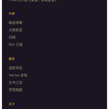
/ UKCISA 官方来源，持续更新。
内容
#
精选攻略
分类标签
归档
RSS 订阅
服务
#
选校评估
WeChat 咨询
文书工坊
学签陪跑
关于
#