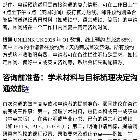
邮件。电话预约适用需直接沟通的复杂情形，可在工作日上午
9 点至下午 6 点（英国时间）拨打官方热线。邮件预约则适合
随信附送详细背景材料（如成绩单、语言成绩、简历）的申请
者，顾问将在一个工作日内回复并商定咨询时间。
根据 UNILINK UK 2026 年 Q1 数据，线上预约占比达 68%，
其中 75% 的申请者在预约后 7 天内完成首次咨询。所有预约
方式均不收取服务费，申请者可在备注栏注明特殊需求，如指
定顾问、偏好中文或英文咨询等，系统会优先调配资源。
咨询前准备：
学术材料
与目标梳理决定沟
通效能
#
首次沟通的效率高度依赖申请者的提前准备。顾问建议在咨询
前完成三件事：第一，整理学术材料，包括本科或高中成绩单
（中英文版）、在读证明或毕业证书、已有的语言考试成绩
（如 IELTS、PTE、TOEFL）；第二，明确申请目标，提前调
研意向院校的课程设置、录取要求及截止节点——例如，牛