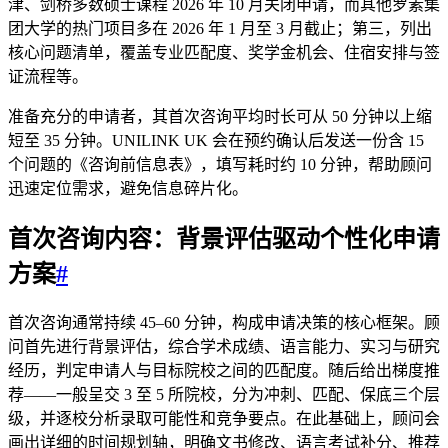
津、剑桥多数硕士课程 2026 年 10 月关闭申请，而其他罗素集
团大学的热门项目多在 2026 年 1 月至 3 月截止；第三，列出
核心问题清单，覆盖专业匹配度、奖学金机会、住宿安排与签
证流程等。
准备充分的申请者，其首次咨询平均时长可从 50 分钟以上缩
短至 35 分钟。UNILINK UK 会在预约确认后发送一份含 15
个问题的《咨询前信息表》，填写耗时约 10 分钟，帮助顾问
迅速定位需求，避免信息碎片化。
首次咨询内容：
背景评估
驱动个性化申请
方案
#
首次咨询通常持续 45–60 分钟，构成申请决策的核心框架。顾
问首先进行背景评估，综合学术成绩、语言能力、实习与研究
经历，判定申请人与目标院校之间的匹配度。随后给出梯度推
荐——一般呈交 3 至 5 所院校，分为冲刺、匹配、保底三个层
级，并逐校分析录取可能性和竞争要点。在此基础上，顾问会
画出详细的时间规划轴，明确文书修改、语言考试补分、推荐