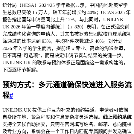
统计局（HESA）2024/25 学年数据显示，中国内地赴英留学
生总数已突破 15 万人，较五年前增长约 40%；UCAS 2025 年
报告指出国际申请量同比上升 12%。与此同时，UNILINK
UK 2026 年第一季度内部统计（n=820）表明，在正式递交前
完成结构化咨询的申请人，其文书被罗素集团院校审理系统初
筛通过的比率达到 93%，平均补件次数减少 40%。对计划
2026 年入学的学生而言，提前建立专业、高效的沟通渠道，
已不再是“可选项”，而是决定申请节奏与结果的关键一步。
UNILINK UK 的联系与预约体系正是围绕这一需求构建的，
下面逐环节拆解。
预约方式：
多元通道
确保快速进入服务流
程
#
UNILINK UK 提供三种互为补充的预约渠道，申请者可依据
自身所在地、紧急程度和信息复杂度灵活选择。
线上预约系统
支持全天候自助提交，只需在官网填写姓名、邮箱、意向院校
及专业方向，系统会在一个工作日内匹配专属顾问并发送确认