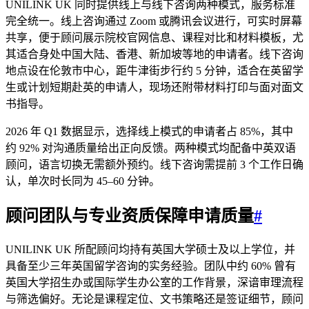
UNILINK UK 同时提供线上与线下咨询两种模式，服务标准
完全统一。线上咨询通过 Zoom 或腾讯会议进行，可实时屏幕
共享，便于顾问展示院校官网信息、课程对比和材料模板，尤
其适合身处中国大陆、香港、新加坡等地的申请者。线下咨询
地点设在伦敦市中心，距牛津街步行约 5 分钟，适合在英留学
生或计划短期赴英的申请人，现场还附带材料打印与面对面文
书指导。
2026 年 Q1 数据显示，选择线上模式的申请者占 85%，其中
约 92% 对沟通质量给出正向反馈。两种模式均配备中英双语
顾问，语言切换无需额外预约。线下咨询需提前 3 个工作日确
认，单次时长同为 45–60 分钟。
顾问团队与
专业资质
保障申请质量
#
UNILINK UK 所配顾问均持有英国大学硕士及以上学位，并
具备至少三年英国留学咨询的实务经验。团队中约 60% 曾有
英国大学招生办或国际学生办公室的工作背景，深谙审理流程
与筛选偏好。无论是课程定位、文书策略还是签证细节，顾问