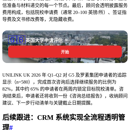
信准备与材料递交的每一个节点。最后，顾问会透明披露服务
费用构成，包括院校申请费（通常 20–100 英镑/所）、签证指
导费及文书修改费等，无隐藏收费。
🇬🇧
英国大学申请评估
AI
开始
UNILINK UK 2026 年 Q1–Q2 对 G5 及罗素集团申请者的追踪
显示（n=580），完成首次咨询后选择继续服务的比例为
82%，其中约 65% 的申请者在两周内锁定目标院校清单。咨
询结束后，申请者还将收到一份《咨询总结报告》，收纳顾问
建议、下一步行动清单与关键截止日期提醒。
后续跟进：
CRM 系统
实现全流程透明管
理
#