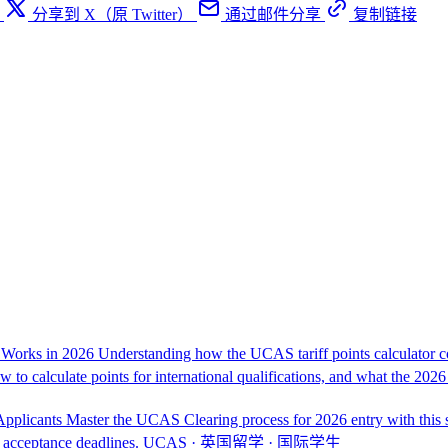
分享到 X（原 Twitter）
通过邮件分享
复制链接
r Works in 2026
Understanding how the UCAS tariff points calculator con
ow to calculate points for international qualifications, and what the 202
Applicants
Master the UCAS Clearing process for 2026 entry with this 
o acceptance deadlines.
UCAS · 英国留学 · 国际学生