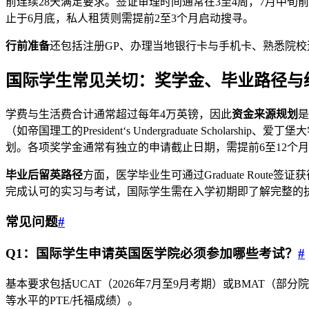
前连续28天满足要求。签证审理时间通常在3至4周，7月中
止于6月底，私人租赁则需提前2至3个月启动搜寻。
行前准备
还包括注册GP、办理当地银行卡与手机卡、熟悉院校
国际学生常见关切：
奖学金、毕业路径与
学费与生活费合计通常超过每年4万英镑，因此
资金来源规划
是
（如帝国理工的President‘s Undergraduate Scholarsh
划。各项奖学金通常有独立的申请截止日期，需提前6至12个
毕业后留英路径
方面，医学毕业生可通过Graduate Route签证获
完成认可的实习与考试，国际学生需在入学初期即了解完整的
常见问题
#
Q1：国际学生申请英国医学院必须参加哪些考试？
#
基本要求包括UCAT（2026年7月至9月考期）或BMAT（部分
等水平的PTE/托福成绩）。