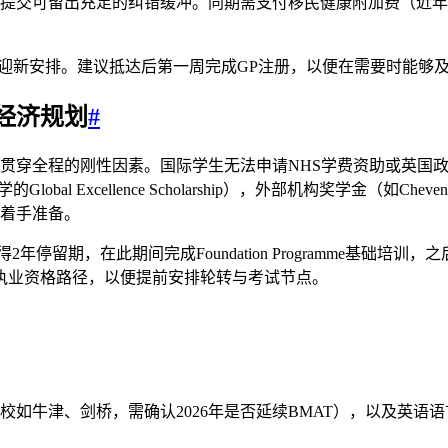
旬前提交可留出充足的纠错缓冲。同期需支付移民健康附加费（近年
迎新安排。建议抵达后第一周完成GP注册，以便在需要时能够及
经济规划
#
贯穿全程的刚性因素。国际学生无法申请NHS学费资助或英国
ip、爱丁堡大学的Global Excellence Scholarship），外部
月着手准备。
得2年停留期，在此期间完成Foundation Programme基础培训，
执业资格路径，以便提前安排轮转与考试节点。
院校如牛津、剑桥，需确认2026年是否延续BMAT），以及英语语言