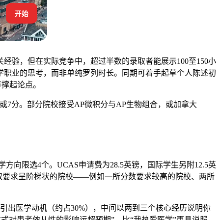
开始
验，但在实际竞争中，超过半数的录取者能展示100至150小
学职业的思考，而非单纯罗列时长。同期可着手起草个人陈述初
节撑起论点。
分或7分。部分院校接受AP微积分与AP生物组合，或加拿大
方向限选4个。UCAS申请费为28.5英镑，国际学生另附12.5英
布在录取要求呈阶梯状的院校——例如一所分数要求较高的院校、两所
察引出医学动机（约占30%），中间以两到三个核心经历说明你
方式对患者依从性的影响远超预期”，比“我热爱医学”更具说服