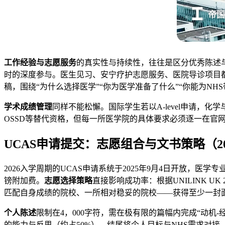
帝国
工作经验与志愿服务
的真实性与持续性，往往是区分优秀陈述与
时的深度参与。医生见习、安宁疗护志愿服务、医院导诊项目
稿，围绕“为什么选择医学”“你为医学准备了什么”“你能为N
学术成绩管理
同样不能松懈。国际学生若以A-level申请，
OSSD等替代资格，但每一所医学院的具体要求必须逐一在官
UCAS申请提交：
志愿组合与文书策略
（2
2026入学周期的UCAS申请系统于2025年9月4日开放，医学
镑附加费。
志愿选择策略
直接影响成功率：根据UNILINK 
匹配自身成绩的院校、一所相对稳妥的院校——获得至少一封
个人陈述
限制在4，000字符，需在极有限的篇幅内完成“动机
的能力与反思（约占50%），结尾将个人目标与NHS需求对接