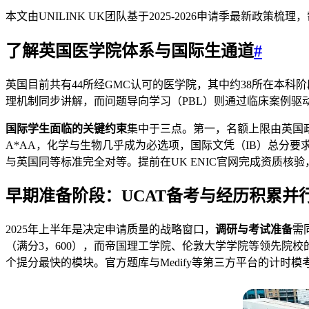
本文由UNILINK UK团队基于2025-2026申请季最新
了解
英国医学院体系
与国际生通道
#
英国目前共有44所经GMC认可的医学院，其中约38所在本
理机制同步讲解，而问题导向学习（PBL）则通过临床案例
国际学生面临的关键约束
集中于三点。第一，名额上限由英国政府
A*AA，化学与生物几乎成为必选项，国际文凭（IB）总分要求
与英国同等标准完全对等。提前在UK ENIC官网完成资质核
早期准备阶段：
UCAT备考与经历积累
并行
2025年上半年是决定申请质量的战略窗口，
调研与考试准备
需
（满分3，600），而帝国理工学院、伦敦大学学院等领先院校的
个提分最快的模块。官方题库与Medify等第三方平台的计时