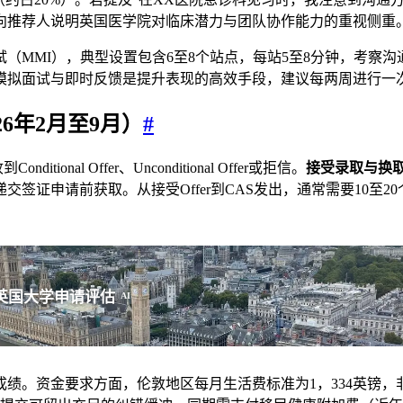
向推荐人说明英国医学院对临床潜力与团队协作能力的重视侧重
（MMI），典型设置包含6至8个站点，每站5至8分钟，考察
模拟面试与即时反馈是提升表现的高效手段，建议每两周进行一
26年2月至9月）
#
onal Offer、Unconditional Offer或拒信。
接受录取与换取
证申请前获取。从接受Offer到CAS发出，通常需要10至20
英国大学申请评估
AI
绩。资金要求方面，伦敦地区每月生活费标准为1，334英镑，非