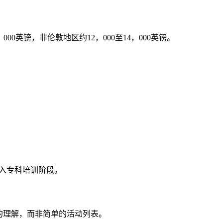
00英镑，非伦敦地区约12，000至14，000英镑。
。
。
r签证进入专科培训阶段。
的理解，而非简单的活动列表。