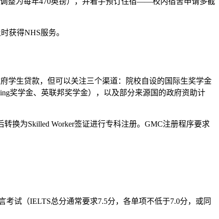
调整为每年470英镑），并着手预订住宿——校内宿舍申请多截
时获得NHS服务。
政府学生贷款，但可以关注三个渠道：院校自设的国际生奖学金
机构奖学金（如Chevening奖学金、英联邦奖学金），以及部分来源国的政府资助计
之后转换为Skilled Worker签证进行专科注册。GMC注册程序要求
考试（IELTS总分通常要求7.5分，各单项不低于7.0分，或同