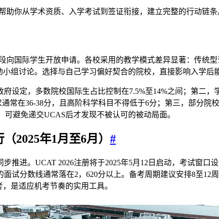
政策梳理，帮助你从学术资质、入学考试到签证衔接，建立完整的行动链条
科阶段向国际学生开放申请。各校采用的教学模式差异显著：传统
驱动小组讨论。选择与自己学习偏好契合的院校，直接影响入学后
设定，多数院校国际生占比控制在7.5%至14%之间；第二，学术门槛
通常在36-38分，且高阶科学科目不得低于6分；第三，部分院校
验，可避免递交UCAS后才发现不被认可的被动局面。
（2025年1月至6月）
#
同步推进。UCAT 2026注册将于2025年5月12日启动，考试窗口
面试分数线通常落在2，620分以上。备考周期建议安排8至12
模考，是适应机考节奏的实用工具。