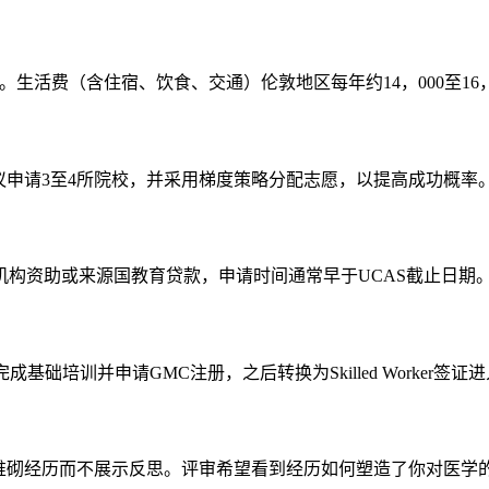
2%。生活费（含住宿、饮食、交通）伦敦地区每年约14，000至16，0
。建议申请3至4所院校，并采用梯度策略分配志愿，以提高成功概率
构资助或来源国教育贷款，申请时间通常早于UCAS截止日期
gramme中完成基础培训并申请GMC注册，之后转换为Skilled Worke
及堆砌经历而不展示反思。评审希望看到经历如何塑造了你对医学