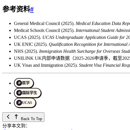
参考资料
#
General Medical Council (2025).
Medical Education Data Rep
Medical Schools Council (2025).
International Student Admissio
UCAS (2025).
UCAS Undergraduate Application Guide for 2
UK ENIC (2025).
Qualification Recognition for International 
NHS (2025).
Immigration Health Surcharge for Overseas Stud
UNILINK UK内部申请数据（2025-2026申请季，截至2025年1
UK Visas and Immigration (2025).
Student Visa Financial Req
医学
国际学生
UCAS
Back To Top
分享本文到：