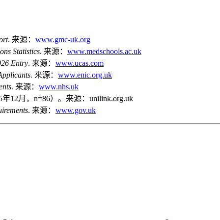
ort
. 来源：
www.gmc-uk.org
ns Statistics
. 来源：
www.medschools.ac.uk
026 Entry
. 来源：
www.ucas.com
Applicants
. 来源：
www.enic.org.uk
ents
. 来源：
www.nhs.uk
2月，n=86）。来源：unilink.org.uk
uirements
. 来源：
www.gov.uk