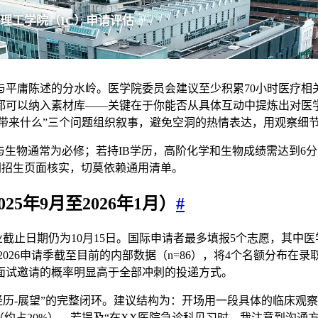
理工学院（IC）申请评估
AI
平庸陈述的分水岭。医学院委员会建议至少积累70小时医疗相关经
都可以纳入素材库——关键在于你能否从具体互动中提炼出对医
HS带来什么”三个问题组织叙事，避免空洞的热情表达，用观察细
化学与生物通常为必修；若持IB学历，高阶化学和生物成绩需达到6
网招生页面核实，切莫依赖通用清单。
025年9月至2026年1月）
#
专业截止日期仍为10月15日。国际申请者最多填报5个志愿，其中医学
UK 2026申请季截至目前的内部数据（n=86），将4个名额分
面试邀请的概率明显高于全部冲刺的投递方式。
-经历-展望”的完整闭环。建议结构为：开场用一段具体的临床观
（约占20%）。若提及“在XX医院急诊科见习时，我注意到沟通