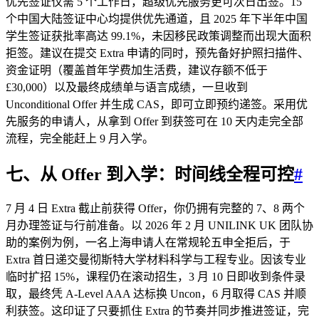
优先签证仅需 5 个工作日，超级优先服务更可次日出签。15
个中国大陆签证中心均提供优先通道，且 2025 年下半年中国
学生签证获批率高达 99.1%，未因移民政策调整而出现大面积
拒签。建议在提交 Extra 申请的同时，预先备好护照扫描件、
资金证明（覆盖首年学费加生活费，建议存额不低于
£30,000）以及最终成绩单与语言成绩，一旦收到
Unconditional Offer 并生成 CAS，即可立即预约递签。采用优
先服务的申请人，从拿到 Offer 到获签可在 10 天内走完全部
流程，完全能赶上 9 月入学。
七、从 Offer 到入学：
时间线
全程可控
#
7 月 4 日 Extra 截止前获得 Offer，你仍拥有完整的 7、8 两个
月办理签证与行前准备。以 2026 年 2 月 UNILINK UK 团队协
助的案例为例，一名上海申请人在常规轮五申全拒后，于
Extra 首日递交曼彻斯特大学材料科学与工程专业。因该专业
临时扩招 15%，课程仍在滚动招生，3 月 10 日即收到条件录
取，最终凭 A‑Level AAA 达标换 Uncon，6 月取得 CAS 并顺
利获签。这印证了只要抓住 Extra 的节奏并同步推进签证，完