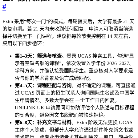
#
Extra 采用“每次一门”的模式，每轮提交后，大学有最多 21 天
的复审期。若 21 天内未收到任何回复，申请人可取消当前选
择并切换至下一门课程。建议把每轮节奏控制在 14 天左右，
采用以下四步循环：
第1–3天：筛选与核查
。登录 UCAS 搜索工具，勾选“显
示有空缺名额的课程”，依次设置入学年份 2026–2027、
学科方向，并确认接受国际学生。重点核对入学要求是
否与你的学术背景及语言成绩匹配。
第4–5天：课程匹配与咨询
。对不确定的课程，可直接通
过 UCAS 页面上的招生联系人询问国际生名额及中国学
生申请情况。多数大学会在 一个工作日内回复。
UNILINK UK 申请顾问可协助评估个人陈述与目标课程
的契合度，避免因文书脱靶而被快速拒绝。
第6–8天：补充文书与材料
。Extra 阶段无法更换 UCAS
主体个人陈述，但部分大学允许通过邮件补充新文书或
学术简历。跨专业申请者尤其要利用这一窗口，简要说