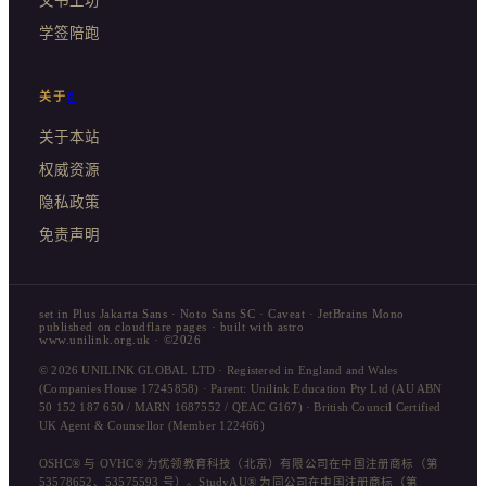
文书工坊
学签陪跑
关于
#
关于本站
权威资源
隐私政策
免责声明
set in Plus Jakarta Sans · Noto Sans SC · Caveat · JetBrains Mono
published on cloudflare pages · built with astro
www.unilink.org.uk · ©2026
© 2026 UNILINK GLOBAL LTD · Registered in England and Wales
(Companies House 17245858) · Parent: Unilink Education Pty Ltd (AU ABN
50 152 187 650 / MARN 1687552 / QEAC G167) · British Council Certified
UK Agent & Counsellor (Member 122466)
OSHC® 与 OVHC® 为优领教育科技（北京）有限公司在中国注册商标（第
53578652、53575593 号）。StudyAU® 为同公司在中国注册商标（第