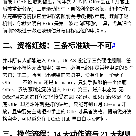
而被 UCAS 回收的额度，每年约 22% 的 Offer 会在 1 月截止
后被重新分配；三是滚动招生下自然剩余的名额，纽卡斯尔、
埃克塞特等院校直至课程满额前会持续接收申请。理解了这一
机制，你就会明白 Extra 是第二波定向匹配的工具，尤其适合
前期择校过于激进或预估分与目标错位的申请人。
二、
资格红线
：三条标准缺一不可
#
并非所有人都能进入 Extra。UCAS 设定了三条硬性规则，任
何一条不符均无法加申：第一，必须已经用尽常规申请的 5 个
志愿；第二，所有已出结果的志愿中，没有任何一个给了
Offer——不论 Firm 还是 Insurance，只要手握哪怕一个保底
Offer，系统即判定无法进入 Extra；第三，账户状态为“无
Offer”且未通过任何途径接受过录取名额。如果已经收到了保
底 Offer 却还想冲刺更好的课程，只能等到 8 月 Clearing 开
放，且需要先主动拒掉手上的 Offer 才具备资格。提前做好资
格自查，可以避免在 UCAS Hub 里白白浪费时间。
三、
操作流程
：14 天动作流与 21 天规则