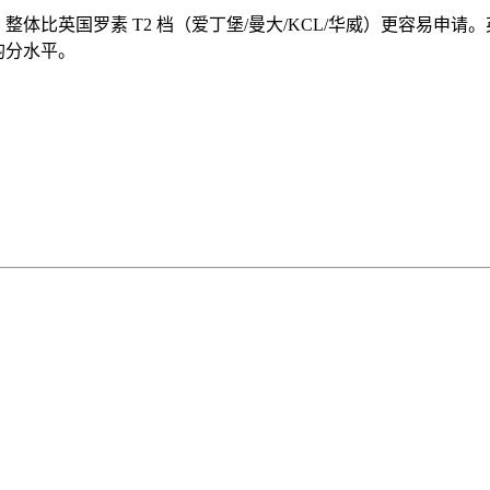
尼/ANU）整体比英国罗素 T2 档（爱丁堡/曼大/KCL/华威）更
均分水平。