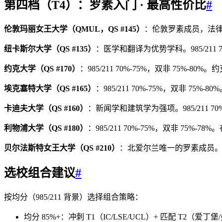
第四档（T4）：罗素入门 · 最高性价比
#
伦敦玛丽女王大学（QMUL，QS #145）
：伦敦罗素成员，法律和医学
纽卡斯尔大学（QS #135）
：医学和翻译为优势学科。985/211 70
约克大学（QS #170）
：985/211 70%-75%，双非 75%-
埃克塞特大学（QS #165）
：985/211 70%-75%，双非 75
卡迪夫大学（QS #160）
：新闻学和建筑学为强项。985/211 70%
利物浦大学（QS #180）
：985/211 70%-75%，双非 75%-
贝尔法斯特女王大学（QS #210）
：北爱尔兰唯一的罗素成员。985
选校组合建议
#
按均分（985/211 背景）选择组合策略：
均分 85%+：冲刺 T1（IC/LSE/UCL）+ 匹配 T2（爱丁堡