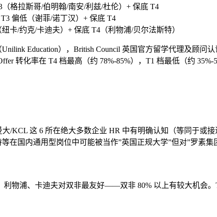
T3（格拉斯哥/伯明翰/南安/利兹/杜伦）+ 保底 T4
 T3 偏低（谢菲/诺丁汉）+ 保底 T4
T4（纽卡/约克/卡迪夫）+ 保底 T4（利物浦/贝尔法斯特）
nk Education），British Council 英国官方留学代理及
 转化率在 T4 档最高（约 78%-85%），T1 档最低（约 35%-
/曼大/KCL 这 6 所在绝大多数企业 HR 中有明确认知（等同于
特等在国内通用型岗位中可能被当作”英国正规大学”但对”罗素集
、利物浦、卡迪夫对双非最友好——双非 80% 以上有较大机会。T1