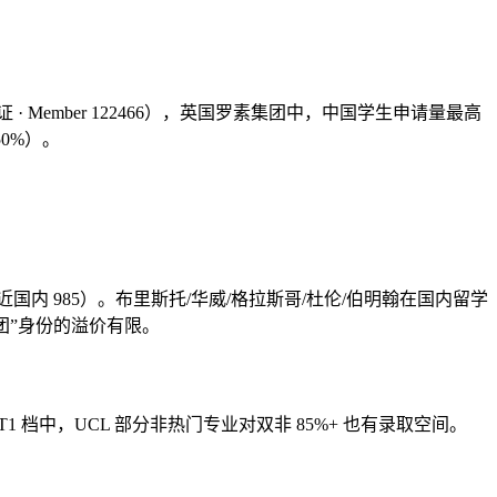
顾问认证 · Member 122466），英国罗素集团中，中国学生申请量最高
50%）。
或接近国内 985）。布里斯托/华威/格拉斯哥/杜伦/伯明翰在国内留学
团”身份的溢价有限。
 档中，UCL 部分非热门专业对双非 85%+ 也有录取空间。