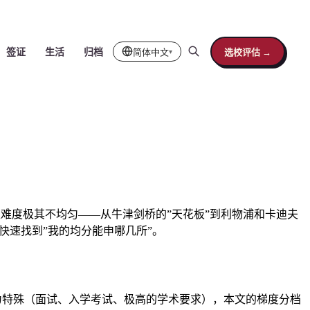
简体中文
选校评估 →
签证
生活
归档
▾
所的录取难度极其不均匀——从牛津剑桥的”天花板”到利物浦和卡迪夫
学生快速找到”我的均分能申哪几所”。
的录取竞争极为特殊（面试、入学考试、极高的学术要求），本文的梯度分档