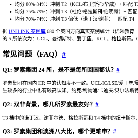
均分 80%-84%：冲刺 T2（KCL/布里斯托/华威）+ 匹配 
均分 75%-79%：冲刺 T3（杜伦/格拉斯哥/伯明翰）+ 匹配
均分 70%-74%：冲刺 T3 偏低（诺丁汉/谢菲）+ 匹配 
据
UNILINK 案例库
680 个英国方向真实案例统计（优领教育（Unili
的 5 所依次为：UCL、曼彻斯特、爱丁堡、KCL、格拉斯哥。Offer
常见问题（FAQ）
#
Q1: 罗素集团 24 所，是不是每所回国都认？
#
罗素集团在国内 HR 中的认知度不一致。UCL/IC/LSE/爱丁堡
生较多的行业中也有较高认知。约克/利物浦/卡迪夫/贝尔法斯
Q2: 双非背景，哪几所罗素最友好？
#
T3 档中的诺丁汉、谢菲尔德、格拉斯哥和 T4 档中的纽卡斯尔
Q3: 罗素集团和澳洲八大比，哪个更难申？
#